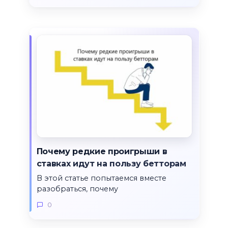
Почему редкие проигрыши в
ставках идут на пользу бетторам
В этой статье попытаемся вместе
разобраться, почему
0