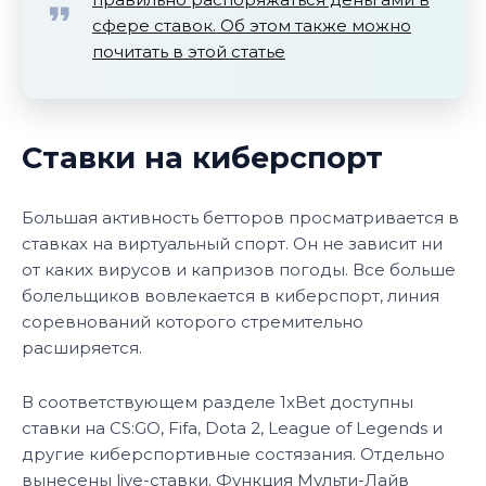
сфере ставок. Об этом также можно
почитать в этой статье
.
Ставки на киберспорт
Большая активность бетторов просматривается в
ставках на виртуальный спорт. Он не зависит ни
от каких вирусов и капризов погоды. Все больше
болельщиков вовлекается в киберспорт, линия
соревнований которого стремительно
расширяется.
В соответствующем разделе 1xBet доступны
ставки на CS:GO, Fifa, Dota 2, League of Legends и
другие киберспортивные состязания. Отдельно
вынесены live-ставки. Функция Мульти-Лайв