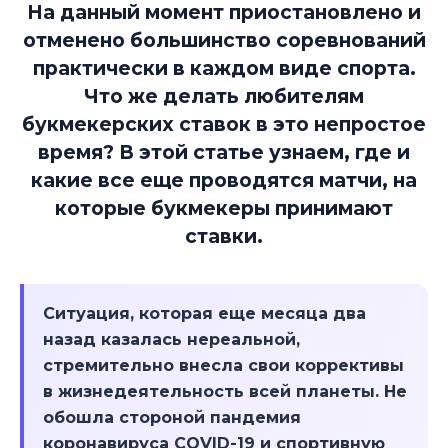
На данный момент приостановлено и
отменено большинство соревнований
практически в каждом виде спорта.
Что же делать любителям
букмекерских ставок в это непростое
время? В этой статье узнаем, где и
какие все еще проводятся матчи, на
которые букмекеры принимают
ставки.
Ситуация, которая еще месяца два
назад казалась нереальной,
стремительно внесла свои коррективы
в жизнедеятельность всей планеты. Не
обошла стороной пандемия
коронавируса COVID-19 и спортивную