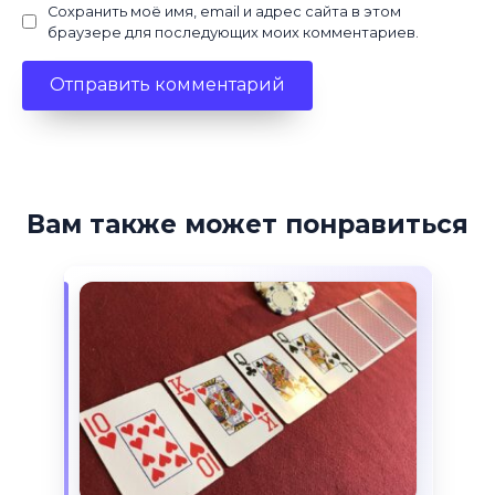
Сохранить моё имя, email и адрес сайта в этом
браузере для последующих моих комментариев.
Вам также может понравиться