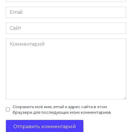
*
Email
*
Сайт
Комментарий
Сохранить моё имя, email и адрес сайта в этом
браузере для последующих моих комментариев.