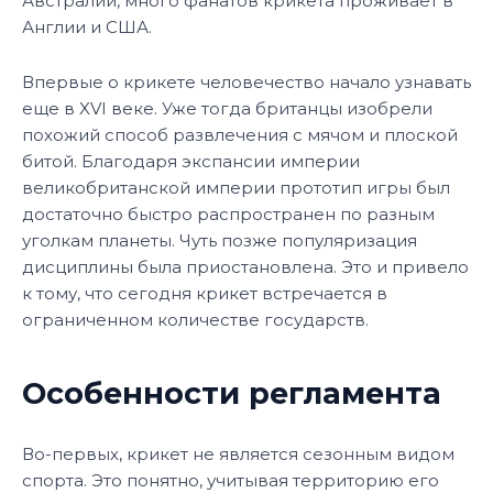
Австралии, много фанатов крикета проживает в
Англии и США.
Впервые о крикете человечество начало узнавать
еще в XVI веке. Уже тогда британцы изобрели
похожий способ развлечения с мячом и плоской
битой. Благодаря экспансии империи
великобританской империи прототип игры был
достаточно быстро распространен по разным
уголкам планеты. Чуть позже популяризация
дисциплины была приостановлена. Это и привело
к тому, что сегодня крикет встречается в
ограниченном количестве государств.
Особенности регламента
Во-первых, крикет не является сезонным видом
спорта. Это понятно, учитывая территорию его