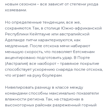
новым сезоном – все зависит от степени ухода
хозяевами.
Но определенные тенденции, все же,
сохраняются. Так, в столице Южно-африканской
Республики Кейптауне или австралийской
Аделаиде питчи характеризуются, как
медленные. После отскока мячи набирают
меньшую скорость, что позволяет бэтсменам
акцентировано подготовить удар. В Порте
(Австралия) все наоборот – травяное покрытие
способствует ускорению снаряда после отскока,
что играет на руку боулерам.
Нивелировать разницу в классе между
командами способны максимально показатели
влажности региона. Так, на стадионах в
высокогорных районах разреженный горный