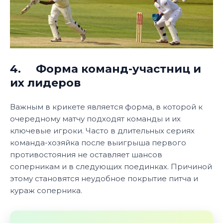
4. Форма команд-участниц и
их лидеров
Важным в крикете является форма, в которой к
очередному матчу подходят команды и их
ключевые игроки. Часто в длительных сериях
команда-хозяйка после выигрыша первого
противостояния не оставляет шансов
соперникам и в следующих поединках. Причиной
этому становятся неудобное покрытие питча и
кураж соперника.