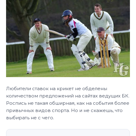
Любители ставок на крикет не обделены
количеством предложений на сайтах ведущих БК.
Роспись не такая обширная, как на события более
привычных видов спорта. Но и не скажешь, что
выбирать не с чего.