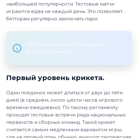
наибольшей популярности. Тестовые матчи
играются едва не каждый день. Это позволяет
бетторам регулярно заключать пари.
Сегодня существует три разных
формата крикета.
Первый уровень крикета.
Один поединок может длиться от двух до пяти
дней (в среднем, около шести часов игрового
времени ежедневно). По такому регламенту
проходят тестовые встречи ряда национальных
первенств и сборных команд. Такой крикет
считается самым медленным вариантом игры,
где на первый план, обычно, выходит тактическая