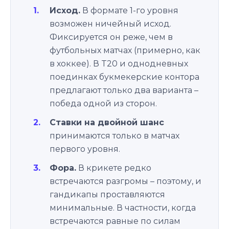
Исход.
В формате 1-го уровня
возможен ничейный исход.
Фиксируется он реже, чем в
футбольных матчах (примерно, как
в хоккее). В T20 и однодневных
поединках букмекерские контора
предлагают только два варианта –
победа одной из сторон.
Ставки на двойной шанс
принимаются только в матчах
первого уровня.
Фора.
В крикете редко
встречаются разгромы – поэтому, и
гандикапы проставляются
минимальные. В частности, когда
встречаются равные по силам