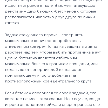
и десяти игроков в поле. В момент атакующих
действий – двух бьющих «бэтсменов», которые
располагаются напротив друг друга по линии
«питча».
Задача атакующего игрока – совершить
максимальное количество пробежек в
отведенном «овере». Тогда как защита активно
работает над тем, чтобы выбить противника в аут.
Целью бэтсмена является отбить мяч
максимально близко к границам площадки, или,
подальше от соперников. Это позволит
принимающему игроку добежать на
противоположный край центрального круга.
Если бэтсмен справился со своей задачей, его
команде начисляются «раны». Но в случае, когда
игроки оппонентов поймали снаряд раньше его