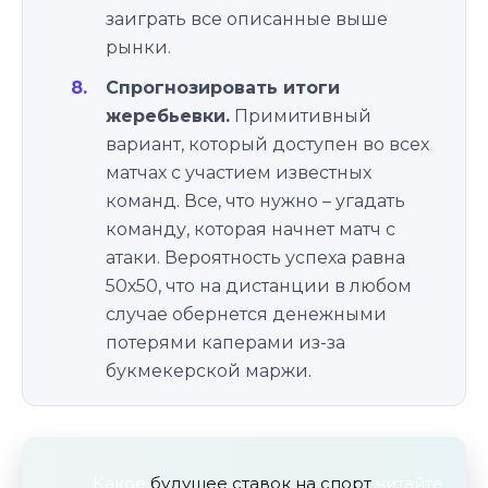
заиграть все описанные выше
рынки.
Спрогнозировать итоги
жеребьевки.
Примитивный
вариант, который доступен во всех
матчах с участием известных
команд. Все, что нужно – угадать
команду, которая начнет матч с
атаки. Вероятность успеха равна
50х50, что на дистанции в любом
случае обернется денежными
потерями каперами из-за
букмекерской маржи.
Какое
будущее ставок на спорт
читайте