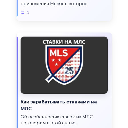
приложения Мелбет, которое
0
Как зарабатывать ставками на
МЛС
Об особенностях ставок на МЛС
поговорим в этой статье.