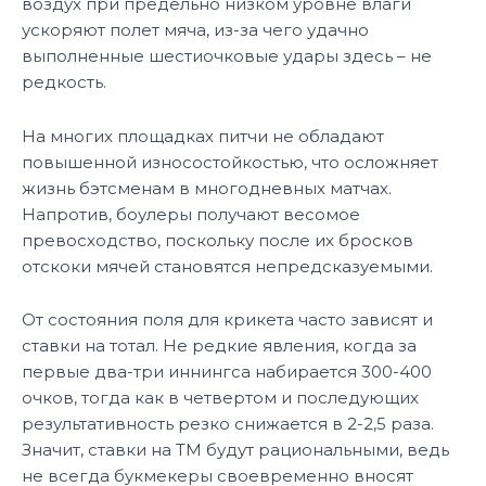
воздух при предельно низком уровне влаги
ускоряют полет мяча, из-за чего удачно
выполненные шестиочковые удары здесь – не
редкость.
На многих площадках питчи не обладают
повышенной износостойкостью, что осложняет
жизнь бэтсменам в многодневных матчах.
Напротив, боулеры получают весомое
превосходство, поскольку после их бросков
отскоки мячей становятся непредсказуемыми.
От состояния поля для крикета часто зависят и
ставки на тотал. Не редкие явления, когда за
первые два-три иннингса набирается 300-400
очков, тогда как в четвертом и последующих
результативность резко снижается в 2-2,5 раза.
Значит, ставки на ТМ будут рациональными, ведь
не всегда букмекеры своевременно вносят