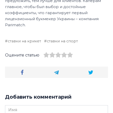
предложить, тем лучше для клиентов. Каперам
главное, чтобы был выбор и достойные
коэффициенты, что гарантирует первый
лицензионный букмекер Украины – компания
Parimatch.
ставки на крикет
ставки на спорт
Оцените статью
Добавить комментарий
Имя