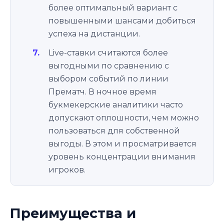
более оптимальный вариант с
повышенными шансами добиться
успеха на дистанции.
Live-ставки считаются более
выгодными по сравнению с
выбором событий по линии
Прематч. В ночное время
букмекерские аналитики часто
допускают оплошности, чем можно
пользоваться для собственной
выгоды. В этом и просматривается
уровень концентрации внимания
игроков.
Преимущества и