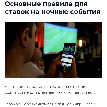
Основные правила для
ставок на ночные события
Как таковых правил и стратегий нет – они
одинаковые для дневных, так и ночных ставок.
Главное – обозначить для себя цель игры: если