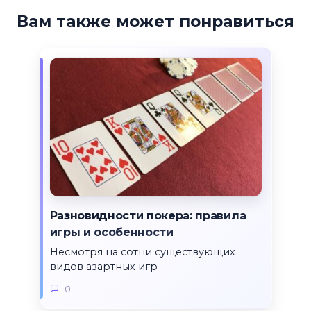
Вам также может понравиться
Разновидности покера: правила
игры и особенности
Несмотря на сотни существующих
видов азартных игр
0