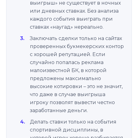
выигрыш» не существует в ночных
или дневных ставках. Без анализа
каждого события выиграть при
ставках «наугад» нереально.
Заключать сделки только на сайтах
проверенных букмекерских контор
с хорошей репутацией. Если
случайно попалась реклама
малоизвестной БК, в которой
предложены максимально
высокие котировки – это не значит,
что даже в случае выигрыша
игроку позволят вывести честно
заработанные деньги.
Делать ставки только на события
спортивной дисциплины, в
которой игрок хорошо разбирается.