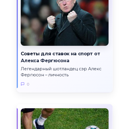
Советы для ставок на спорт от
Алекса Фергюсона
Легендарный шотландец сэр Алекс
Фергюсон – личность
0