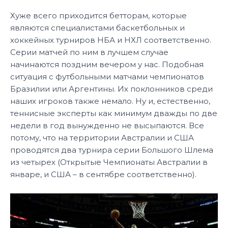
Хуже всего приходится бетторам, которые
являются специалистами баскетбольных и
хоккейных турниров НБА и НХЛ соответственно.
Серии матчей по ним в лучшем случае
начинаются поздним вечером у нас. Подобная
ситуация с футбольными матчами чемпионатов
Бразилии или Аргентины. Их поклонников среди
наших игроков также немало. Ну и, естественно,
теннисные эксперты как минимум дважды по две
недели в год вынужденно не высыпаются. Все
потому, что на территории Австралии и США
проводятся два турнира серии Большого Шлема
из четырех (Открытые Чемпионаты Австралии в
январе, и США – в сентябре соответственно).