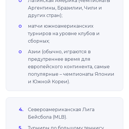
Латинская Америка (чемпионаты
Аргентины, Бразилии, Чили и
других стран);
матчи южноамериканских
турниров на уровне клубов и
сборных;
Азии (обычно, играются в
предутреннее время для
европейского континента, самые
популярные – чемпионаты Японии
и Южной Кореи).
Североамериканская Лига
Бейсбола (MLB).
Турниры по большому теннису