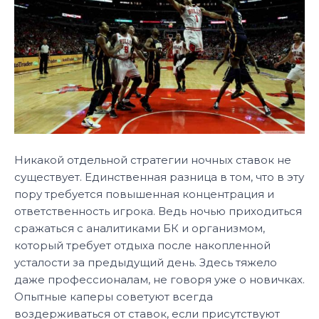
Никакой отдельной стратегии ночных ставок не
существует. Единственная разница в том, что в эту
пору требуется повышенная концентрация и
ответственность игрока. Ведь ночью приходиться
сражаться с аналитиками БК и организмом,
который требует отдыха после накопленной
усталости за предыдущий день. Здесь тяжело
даже профессионалам, не говоря уже о новичках.
Опытные каперы советуют всегда
воздерживаться от ставок, если присутствуют