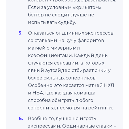
Если за условным «крикетом»
беттор не следит, лучше не
испытывать судьбу.
Отказаться от длинных экспрессов
со ставками на кучу фаворитов
матчей с мизерными
коэффициентами. Каждый день
случаются сенсации, в которых
явный аутсайдер отбирает очки у
более сильных соперников.
Особенно, это касается матчей НХЛ
и НБА, где каждая команда
способна обыграть любого
соперника, несмотря на рейтинги.
Вообще-то, лучше не играть
экспрессами. Ординарные ставки –