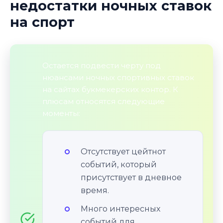
недостатки ночных ставок
на спорт
Остается подвести черту под
нюансами ночных спортивных ставок
на сайтах букмекерских контор. К
плюсам относятся следующие
моменты:
Отсутствует цейтнот
событий, который
присутствует в дневное
время.
Много интересных
событий для