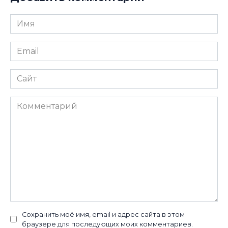
Имя
*
Email
*
Сайт
Комментарий
Сохранить моё имя, email и адрес сайта в этом
браузере для последующих моих комментариев.