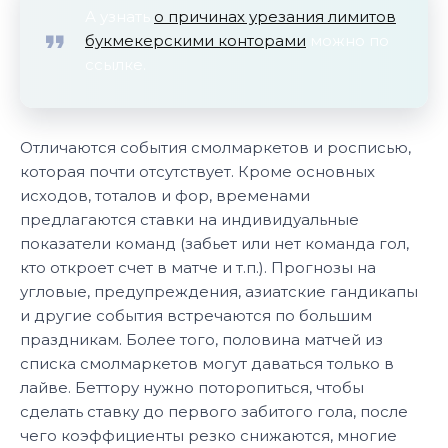
А узнать
о причинах урезания лимитов
букмекерскими конторами
можно по
ссылке.
Отличаются события смолмаркетов и росписью,
которая почти отсутствует. Кроме основных
исходов, тоталов и фор, временами
предлагаются ставки на индивидуальные
показатели команд (забьет или нет команда гол,
кто откроет счет в матче и т.п.). Прогнозы на
угловые, предупреждения, азиатские гандикапы
и другие события встречаются по большим
праздникам. Более того, половина матчей из
списка смолмаркетов могут даваться только в
лайве. Беттору нужно поторопиться, чтобы
сделать ставку до первого забитого гола, после
чего коэффициенты резко снижаются, многие