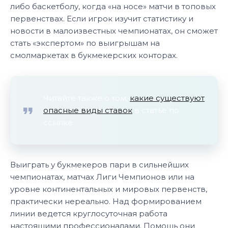
либо баскетболу, когда «на носе» матчи в топовых
первенствах. Если игрок изучит статистику и
новости в малоизвестных чемпионатах, он сможет
стать «экспертом» по выигрышам на
смолмаркетах в букмекерских конторах.
Читайте также о том,
какие существуют
опасные виды ставок
в статье по
ссылке.
Выиграть у букмекеров пари в сильнейших
чемпионатах, матчах Лиги Чемпионов или на
уровне континентальных и мировых первенств,
практически нереально. Над формированием
линии ведется круглосуточная работа
настоящими профессионалами. Помощь они