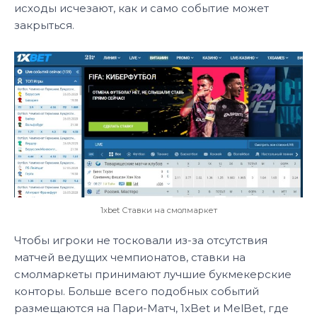
исходы исчезают, как и само событие может
закрыться.
1xbet Ставки на смолмаркет
Чтобы игроки не тосковали из-за отсутствия
матчей ведущих чемпионатов, ставки на
смолмаркеты принимают лучшие букмекерские
конторы. Больше всего подобных событий
размещаются на Пари-Матч, 1xBet и MelBet, где