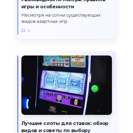
игры и особенности
Несмотря на сотни существующих
видов азартных игр
0
Лучшие слоты для ставок: обзор
видов и советы по выбору