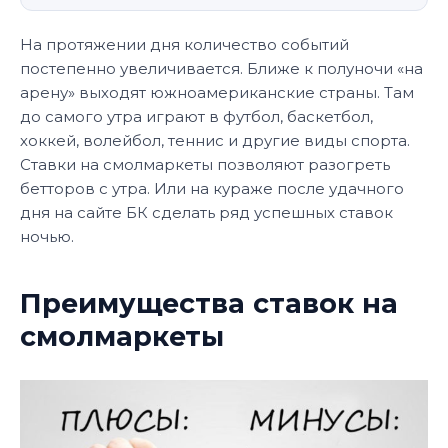
На протяжении дня количество событий
постепенно увеличивается. Ближе к полуночи «на
арену» выходят южноамериканские страны. Там
до самого утра играют в футбол, баскетбол,
хоккей, волейбол, теннис и другие виды спорта.
Ставки на смолмаркеты позволяют разогреть
бетторов с утра. Или на кураже после удачного
дня на сайте БК сделать ряд успешных ставок
ночью.
Преимущества ставок на
смолмаркеты