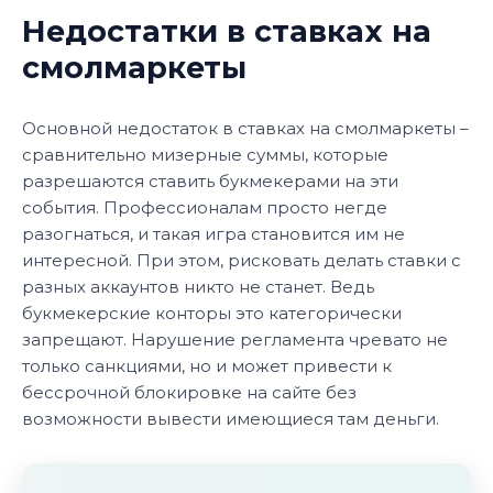
Недостатки в ставках на
смолмаркеты
Основной недостаток в ставках на смолмаркеты –
сравнительно мизерные суммы, которые
разрешаются ставить букмекерами на эти
события. Профессионалам просто негде
разогнаться, и такая игра становится им не
интересной. При этом, рисковать делать ставки с
разных аккаунтов никто не станет. Ведь
букмекерские конторы это категорически
запрещают. Нарушение регламента чревато не
только санкциями, но и может привести к
бессрочной блокировке на сайте без
возможности вывести имеющиеся там деньги.