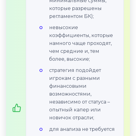
минимальные суммы,
которые разрешены
регламентом БК);
невысокие
коэффициенты, которые
намного чаще проходят,
чем средние и, тем
более, высокие;
стратегия подойдет
игрокам с разными
финансовыми
возможностями,
независимо от статуса –
опытный капер или
новичок отрасли;
для анализа не требуется