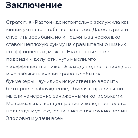
Заключение
Стратегия «Разгон» действительно заслужила как
минимум на то, чтобы испытать её. Да, есть риски
спустить весь банк, но и поднять за несколько
ставок неплохую сумму на сравнительно низких
коэффициентах, можно. Нужно ответственно
подойди к делу, откинуть мысли, что
«коэффициенты ниже 1,5 заходят едва не всегда»,
и не забывать анализировать события –
букмекеры научились искусственно вводить
бетторов в заблуждение, сбивая с правильной
мысли намеренно заниженными котировками.
Максимальная концентрация и холодная голова
приведут к успеху, если в него постоянно верить.
Здоровья и удачи всем!