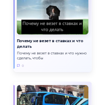
Почему не везет в ставках и что
делать
Почему не везет в ставках и что нужно
сделать, чтобы
0