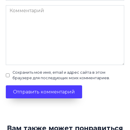
Комментарий
Сохранить моё имя, email и адрес сайта в этом
браузере для последующих моих комментариев.
Вам также может понравиться