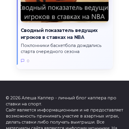
Сводный показатель ведущих
игроков в ставках на NBA
Поклонники баскетбола дождались
старта очередного сезона
0
© 2026 Алеша Каппер - личный блог каппера про
ставки на спорт.
Сайт является информационным и не предоставляет
возможность принимать участие в азартных играх,
делать ставки либо получать выигрыши. Все
материалы сайта являются информационными. На