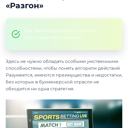
«Разгон»
Эта тактика идеально подойдет
прогнозистам-новичкам.
Здесь не нужно обладать особыми умственными
способностями, чтобы понять алгоритм действий.
Разумеется, имеются преимущества и недостатки,
без которых в букмекерской отрасли не
обходится ни одна стратегия.