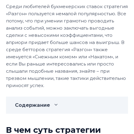
Среди любителей букмекерских ставок стратегия
«Разгон» пользуется немалой популярностью. Все
потому, что при умении грамотно проводить
анализ событий, можно заключать выгодные
сделки с невысокими коэффициентами, что
априори придает больше шансов на выигрыш. В
среде бетторов стратегия «Разгон» также
именуется «Снежным комом» или «Накатом», и
если Вы раньше интересовались или просто
слышали подобные названия, знайте – при
трезвом мышлении, такие тактики действительно
приносят успех.
Содержание
В чем суть стратегии