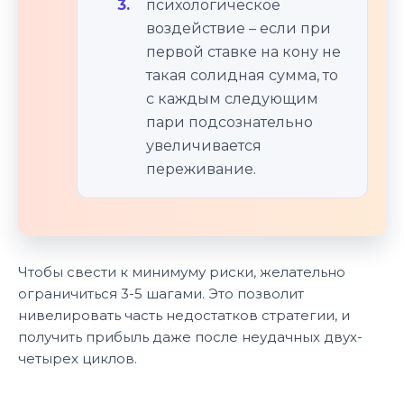
психологическое
воздействие – если при
первой ставке на кону не
такая солидная сумма, то
с каждым следующим
пари подсознательно
увеличивается
переживание.
Чтобы свести к минимуму риски, желательно
ограничиться 3-5 шагами. Это позволит
нивелировать часть недостатков стратегии, и
получить прибыль даже после неудачных двух-
четырех циклов.