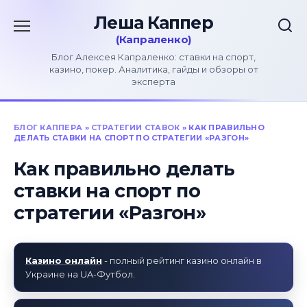
Перейти
к
содержанию
Блог Алексея Капраленко: ставки на спорт,
казино, покер. Аналитика, гайды и обзоры от
эксперта
БЛОГ КАППЕРА
»
СТРАТЕГИИ СТАВОК
»
КАК ПРАВИЛЬНО
ДЕЛАТЬ СТАВКИ НА СПОРТ ПО СТРАТЕГИИ «РАЗГОН»
Как правильно делать
ставки на спорт по
стратегии «Разгон»
Казино онлайн
- полный рейтинг казино онлайн в
Украине на UA-Футбол.