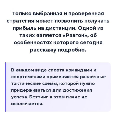
Только выбранная и проверенная
стратегия может позволить получать
прибыль на дистанции. Одной из
таких является «Разгон», об
особенностях которого сегодня
расскажу подробно.
В каждом виде спорта командами и
спортсменами применяются различные
тактические схемы, которой нужно
придерживаться для достижения
успеха. Беттинг в этом плане не
исключается.