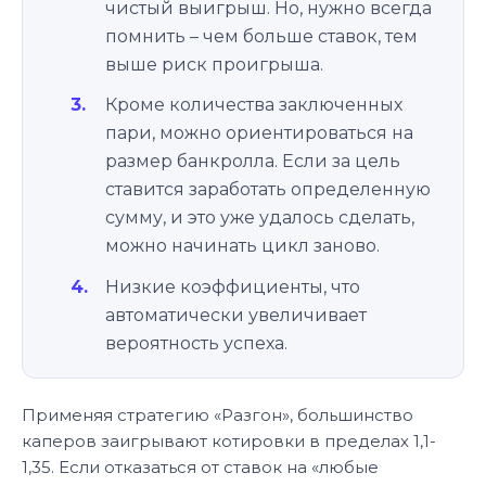
чистый выигрыш. Но, нужно всегда
помнить – чем больше ставок, тем
выше риск проигрыша.
Кроме количества заключенных
пари, можно ориентироваться на
размер банкролла. Если за цель
ставится заработать определенную
сумму, и это уже удалось сделать,
можно начинать цикл заново.
Низкие коэффициенты, что
автоматически увеличивает
вероятность успеха.
Применяя стратегию «Разгон», большинство
каперов заигрывают котировки в пределах 1,1-
1,35. Если отказаться от ставок на «любые