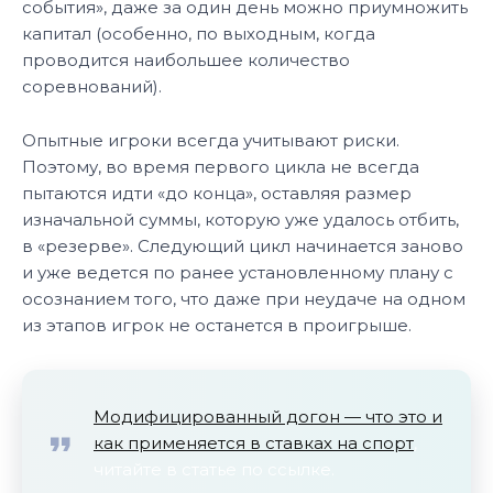
события», даже за один день можно приумножить
капитал (особенно, по выходным, когда
проводится наибольшее количество
соревнований).
Опытные игроки всегда учитывают риски.
Поэтому, во время первого цикла не всегда
пытаются идти «до конца», оставляя размер
изначальной суммы, которую уже удалось отбить,
в «резерве». Следующий цикл начинается заново
и уже ведется по ранее установленному плану с
осознанием того, что даже при неудаче на одном
из этапов игрок не останется в проигрыше.
Модифицированный догон — что это и
как применяется в ставках на спорт
,
читайте в статье по ссылке.