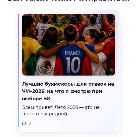
Лучшие букмекеры для ставок на
ЧМ-2026: на что я смотрю при
выборе БК
Всем привет! Лето 2026 — это не
просто очередной
0