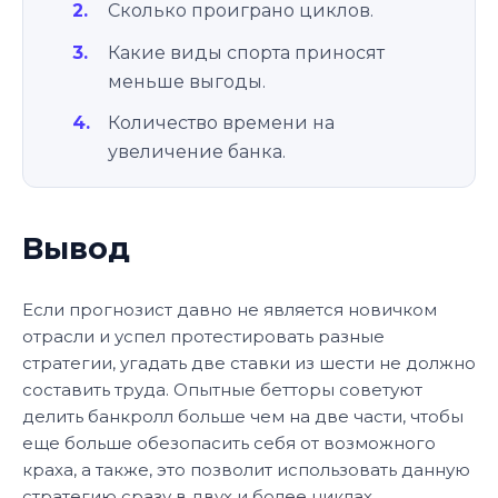
Сколько проиграно циклов.
Какие виды спорта приносят
меньше выгоды.
Количество времени на
увеличение банка.
Вывод
Если прогнозист давно не является новичком
отрасли и успел протестировать разные
стратегии, угадать две ставки из шести не должно
составить труда. Опытные бетторы советуют
делить банкролл больше чем на две части, чтобы
еще больше обезопасить себя от возможного
краха, а также, это позволит использовать данную
стратегию сразу в двух и более циклах.