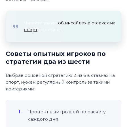
Читайте также
об инсайдах в ставках на
спорт
по ссылке.
Советы опытных игроков по
стратегии два из шести
Выбрав основной стратегию 2 из 6 в ставках на
спорт, нужен регулярный контроль за такими
критериями:
Процент выигрышей по расчету
каждого дня.