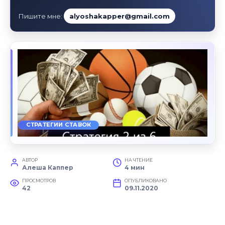
Пишите мне:
alyoshakapper@gmail.com
СТРАТЕГИИ СТАВОК
АВТОР
НА ЧТЕНИЕ
Алеша Каппер
4 мин
ПРОСМОТРОВ
ОПУБЛИКОВАНО
42
09.11.2020