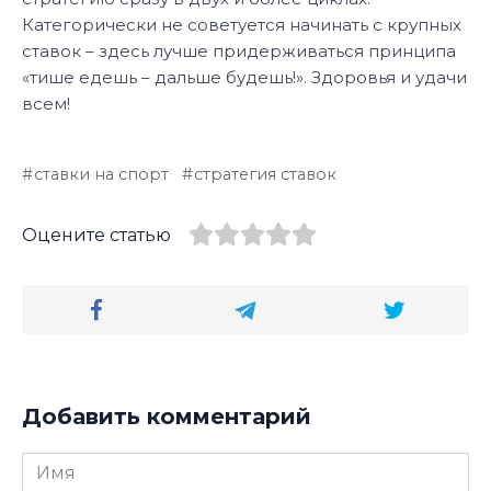
Категорически не советуется начинать с крупных
ставок – здесь лучше придерживаться принципа
«тише едешь – дальше будешь!». Здоровья и удачи
всем!
ставки на спорт
стратегия ставок
Оцените статью
Добавить комментарий
Имя
*