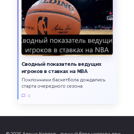
Сводный показатель ведущих
игроков в ставках на NBA
Поклонники баскетбола дождались
старта очередного сезона
0