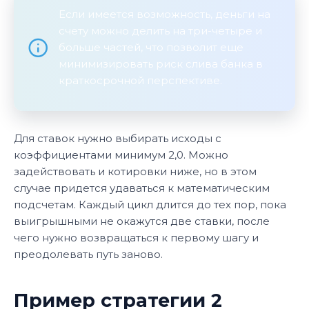
Если имеется возможность, деньги на
счету можно делить на три-четыре и
больше частей, что позволит еще
минимизировать риск слива банка в
краткосрочной перспективе.
Для ставок нужно выбирать исходы с
коэффициентами минимум 2,0. Можно
задействовать и котировки ниже, но в этом
случае придется удаваться к математическим
подсчетам. Каждый цикл длится до тех пор, пока
выигрышными не окажутся две ставки, после
чего нужно возвращаться к первому шагу и
преодолевать путь заново.
Пример стратегии 2