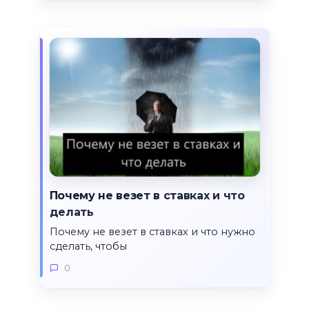
Почему не везет в ставках и что
делать
Почему не везет в ставках и что нужно
сделать, чтобы
0