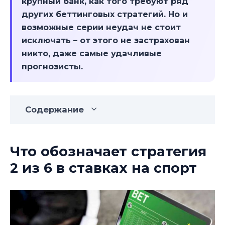
крупный банк, как того требуют ряд
других беттинговых стратегий. Но и
возможные серии неудач не стоит
исключать – от этого не застрахован
никто, даже самые удачливые
прогнозисты.
Содержание
Что обозначает стратегия
2 из 6 в ставках на спорт