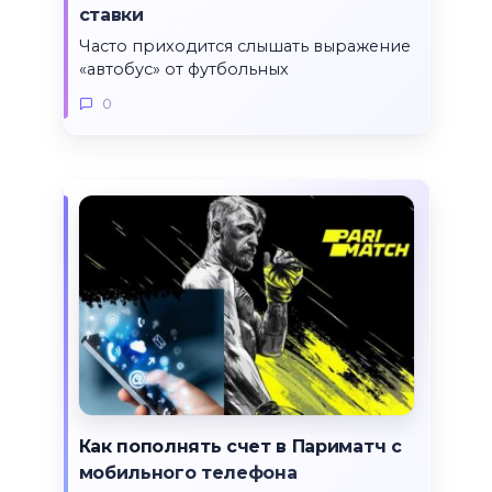
ставки
Часто приходится слышать выражение
«автобус» от футбольных
0
Как пополнять счет в Париматч с
мобильного телефона