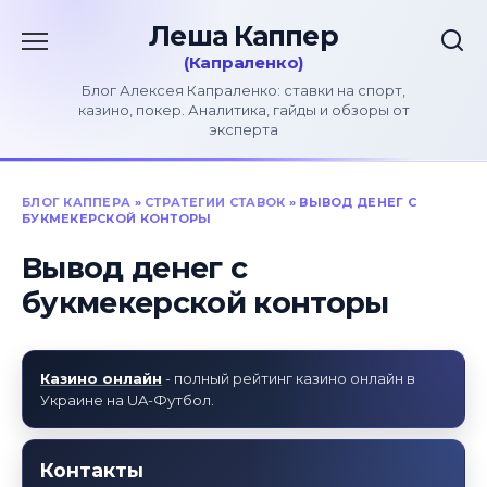
Перейти
к
содержанию
Блог Алексея Капраленко: ставки на спорт,
казино, покер. Аналитика, гайды и обзоры от
эксперта
БЛОГ КАППЕРА
»
СТРАТЕГИИ СТАВОК
»
ВЫВОД ДЕНЕГ С
БУКМЕКЕРСКОЙ КОНТОРЫ
Вывод денег с
букмекерской конторы
Казино онлайн
- полный рейтинг казино онлайн в
Украине на UA-Футбол.
Контакты