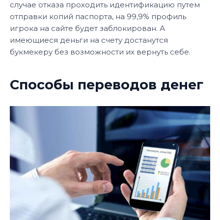
случае отказа проходить идентификацию путем
отправки копий паспорта, на 99,9% профиль
игрока на сайте будет заблокирован. А
имеющиеся деньги на счету достанутся
букмекеру без возможности их вернуть себе.
Способы переводов денег