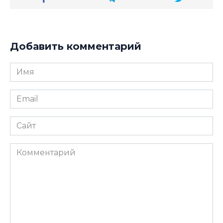
Добавить комментарий
Имя
*
Email
*
Сайт
Комментарий