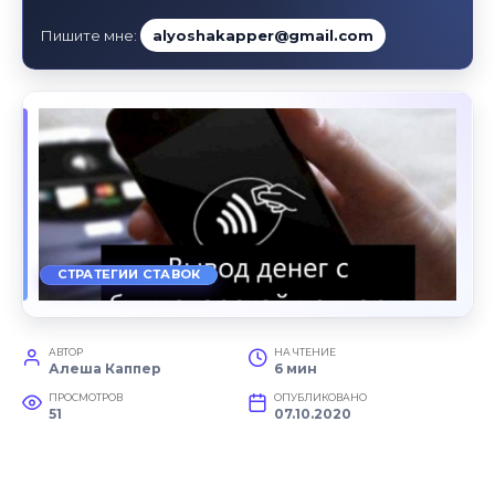
Пишите мне:
alyoshakapper@gmail.com
СТРАТЕГИИ СТАВОК
АВТОР
НА ЧТЕНИЕ
Алеша Каппер
6 мин
ПРОСМОТРОВ
ОПУБЛИКОВАНО
51
07.10.2020