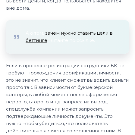
вывести деньги, когда пользователь находится
вне дома.
А о том,
зачем нужно ставить цели в
беттинге
, читайте по ссылке.
Если в процессе регистрации сотрудники БК не
требуют прохождения верификации личности,
это не значит, что клиент сможет выводить деньги
просто так. В зависимости от букмекерской
конторы, в любой момент после оформления
первого, второго и т.д. запроса на вывод,
спецслужба компании может запросить
подтверждающие личность документы. Это
нужно, чтобы убедиться, что пользователь
действительно является совершеннолетним. В