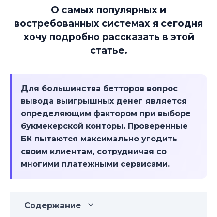
О самых популярных и
востребованных системах я сегодня
хочу подробно рассказать в этой
статье.
Для большинства бетторов вопрос
вывода выигрышных денег является
определяющим фактором при выборе
букмекерской конторы. Проверенные
БК пытаются максимально угодить
своим клиентам, сотрудничая со
многими платежными сервисами.
Содержание