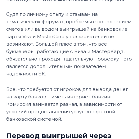
Судя по личному опыту и отзывам на
тематических форумах, проблемы с пополнением
счетов или выводом выигрышей на банковские
карты Visa и MasterCard у пользователей не
возникают. Большой плюс в том, что все
букмекеры, работающие с Виза и МастерКард,
обязательно проходят тщательную проверку – это
является дополнительным показателем
надежности БК.
Все, что требуется от игроков для вывода денег
на карту банков – иметь интернет-банкинг.
Комиссия взимается разная, в зависимости от
условий предоставления услуг конкретной
банковской системой.
Перевод выигрышей через