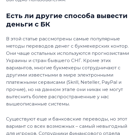
Есть ли другие способа вывести
деньги с БК
В этой статье рассмотрены самые популярные
методы переводов денег с букмекерских контор.
Они чаще остальных используются прогнозистами
Украины и стран бывшего СНГ. Кроме этих
вариантов, многие букмекеры сотрудничают с
другими известными в мире электронными
платежными сервисами (Skrill, Neteller, PayPal и
прочие), но на данном этапе они никак не могут
вытеснить более распространенные у нас
вышеописанные системы.
Существуют еще и банковские переводы, но этот
вариант со всех возможных – самый невыгодный
для игроков. Сотрудники финансового отдела