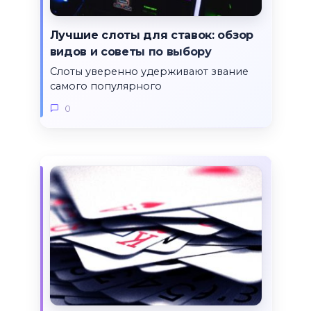
Лучшие слоты для ставок: обзор
видов и советы по выбору
Слоты уверенно удерживают звание
самого популярного
0