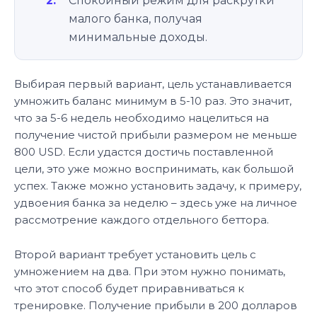
Спокойный режим для раскрутки
малого банка, получая
минимальные доходы.
Выбирая первый вариант, цель устанавливается
умножить баланс минимум в 5-10 раз. Это значит,
что за 5-6 недель необходимо нацелиться на
получение чистой прибыли размером не меньше
800 USD. Если удастся достичь поставленной
цели, это уже можно воспринимать, как большой
успех. Также можно установить задачу, к примеру,
удвоения банка за неделю – здесь уже на личное
рассмотрение каждого отдельного беттора.
Второй вариант требует установить цель с
умножением на два. При этом нужно понимать,
что этот способ будет приравниваться к
тренировке. Получение прибыли в 200 долларов