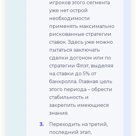
игроков этого сегмента
уже нет острой
необходимости
применять максимально
рискованные стратегии
ставок. Здесь уже можно
пытаться заключать
сделки догоном или по
стратегии Флэт, выделяя
на ставки до 5% от
банкролла. Главная цель
этого периода – обрести
стабильность и
закрепить имеющиеся
знания.
Переходить на третий,
последний этап,