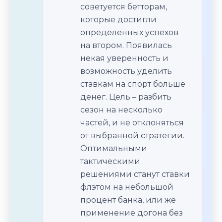
советуется бетторам,
которые достигли
определенных успехов
на втором. Появилась
некая уверенность и
возможность уделить
ставкам на спорт больше
денег. Цель – разбить
сезон на несколько
частей, и не отклоняться
от выбранной стратегии.
Оптимальными
тактическими
решениями станут ставки
флэтом на небольшой
процент банка, или же
применение догона без