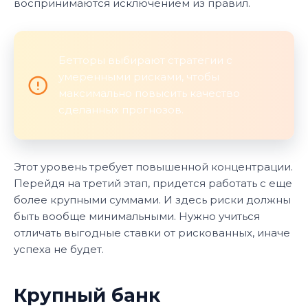
воспринимаются исключением из правил.
Бетторы выбирают стратегии с
умеренными рисками, чтобы
максимально повысить качество
сделанных прогнозов.
Этот уровень требует повышенной концентрации.
Перейдя на третий этап, придется работать с еще
более крупными суммами. И здесь риски должны
быть вообще минимальными. Нужно учиться
отличать выгодные ставки от рискованных, иначе
успеха не будет.
Крупный банк