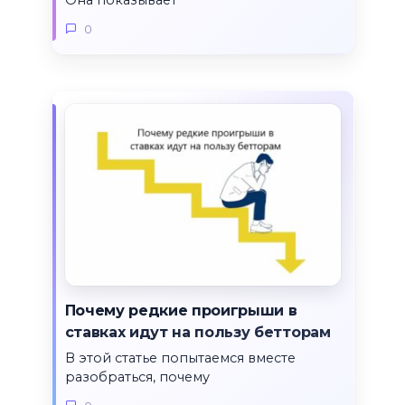
Она показывает
0
Почему редкие проигрыши в
ставках идут на пользу бетторам
В этой статье попытаемся вместе
разобраться, почему