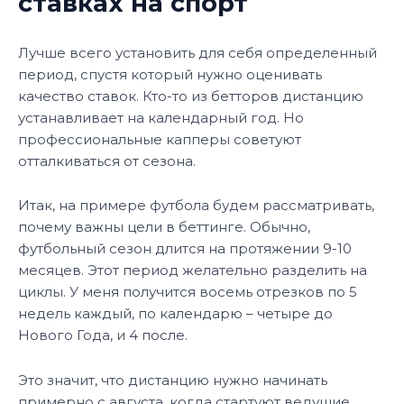
ставках на спорт
Лучше всего установить для себя определенный
период, спустя который нужно оценивать
качество ставок. Кто-то из бетторов дистанцию
устанавливает на календарный год. Но
профессиональные капперы советуют
отталкиваться от сезона.
Итак, на примере футбола будем рассматривать,
почему важны цели в беттинге. Обычно,
футбольный сезон длится на протяжении 9-10
месяцев. Этот период желательно разделить на
циклы. У меня получится восемь отрезков по 5
недель каждый, по календарю – четыре до
Нового Года, и 4 после.
Это значит, что дистанцию нужно начинать
примерно с августа, когда стартуют ведущие