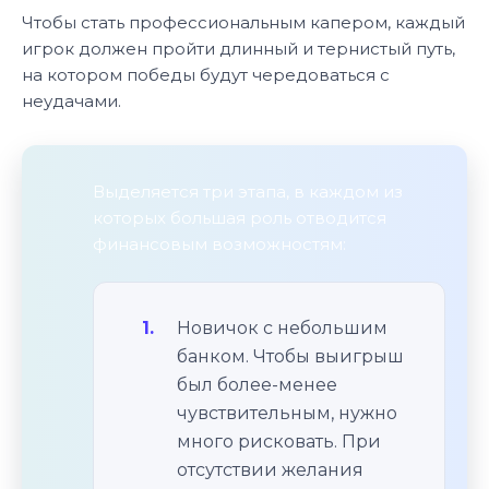
Чтобы стать профессиональным капером, каждый
игрок должен пройти длинный и тернистый путь,
на котором победы будут чередоваться с
неудачами.
Выделяется три этапа, в каждом из
которых большая роль отводится
финансовым возможностям:
Новичок с небольшим
банком. Чтобы выигрыш
был более-менее
чувствительным, нужно
много рисковать. При
отсутствии желания