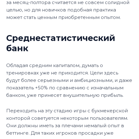
за месяц-полтора считается не совсем солидной
целью, но для новичков подобная практика
может стать ценным приобретенным опытом.
Среднестатистический
банк
Обладая средним капиталом, думать о
тренировках уже не приходится. Цели здесь
будут более серьезными и амбициозными, и даже
показатель +50% по сравнению с изначальным
банком, уже принесет внушительную прибыль.
Переходить на эту стадию игры с букмекерской
конторой советуется некоторым пользователям.
Они должны иметь за плечами немалый опыт в
беттинге. Для таких игроков просадки уже