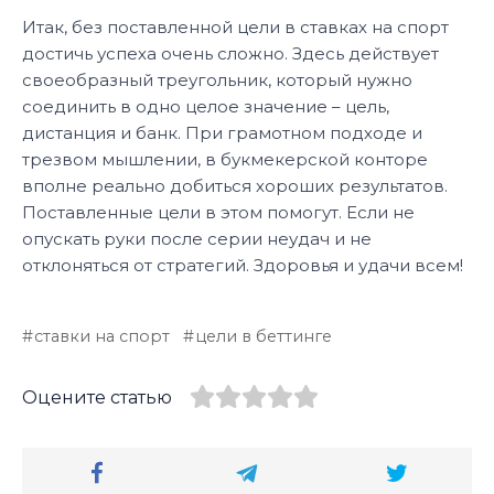
Итак, без поставленной цели в ставках на спорт
достичь успеха очень сложно. Здесь действует
своеобразный треугольник, который нужно
соединить в одно целое значение – цель,
дистанция и банк. При грамотном подходе и
трезвом мышлении, в букмекерской конторе
вполне реально добиться хороших результатов.
Поставленные цели в этом помогут. Если не
опускать руки после серии неудач и не
отклоняться от стратегий. Здоровья и удачи всем!
ставки на спорт
цели в беттинге
Оцените статью