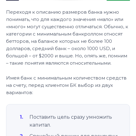
Переходя к описанию размеров банка нужно
понимать, что для каждого значения «мало» или
«много» могут существенно отличаться. Обычно, к
категории с минимальным банкроллом относят
бетторов, на балансе которых не более 100
долларов, средний банк – около 1000 USD, и
большой – от $2000 и выше. Но, опять же, помним
– такие понятия являются относительными.
Имея банк с минимальным количеством средств
на счету, перед клиентом БК выбор из двух
вариантов:
Поставить цель сразу умножить
капитал.