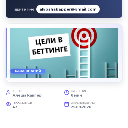
Пишите мне:
alyoshakapper@gmail.com
БАЗА ЗНАНИЙ
АВТОР
НА ЧТЕНИЕ
Алеша Каппер
6 мин
ПРОСМОТРОВ
ОПУБЛИКОВАНО
43
25.09.2020