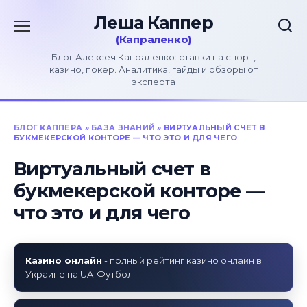
Перейти
к
содержанию
Блог Алексея Капраленко: ставки на спорт,
казино, покер. Аналитика, гайды и обзоры от
эксперта
БЛОГ КАППЕРА
»
БАЗА ЗНАНИЙ
»
ВИРТУАЛЬНЫЙ СЧЕТ В
БУКМЕКЕРСКОЙ КОНТОРЕ — ЧТО ЭТО И ДЛЯ ЧЕГО
Виртуальный счет в
букмекерской конторе —
что это и для чего
Казино онлайн
- полный рейтинг казино онлайн в
Украине на UA-Футбол.