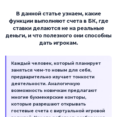
В данной статье узнаем, какие
функции выполняют счета в БК, где
ставки делаются не на реальные
деньги, и что полезного они способны
дать игрокам.
Каждый человек, который планирует
заняться чем-то новым для себя,
предварительно изучает тонкости
деятельности. Аналогичную
возможность новичкам предлагают
многие букмекерские конторы,
которые разрешают открывать
гостевые счета с виртуальной игровой