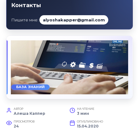
Контакты
Пишите мне:
alyoshakapper@gmail.com
БАЗА ЗНАНИЙ
АВТОР
НА ЧТЕНИЕ
Алеша Каппер
3 мин
ПРОСМОТРОВ
ОПУБЛИКОВАНО
24
15.04.2020