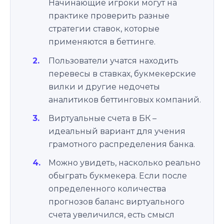
Начинающие игроки могут на
практике проверить разные
стратегии ставок, которые
применяются в беттинге.
Пользователи учатся находить
перевесы в ставках, букмекерские
вилки и другие недочеты
аналитиков беттинговых компаний.
Виртуальные счета в БК –
идеальный вариант для учения
грамотного распределения банка.
Можно увидеть, насколько реально
обыграть букмекера. Если после
определенного количества
прогнозов баланс виртуального
счета увеличился, есть смысл