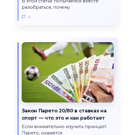
В этой статье попытаемся вместе
разобраться, почему
0
Закон Парето 20/80 в ставках на
спорт — что это и как работает
Если внимательно изучить принцип
Парето, окажется