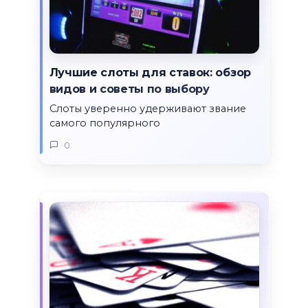
Лучшие слоты для ставок: обзор
видов и советы по выбору
Слоты уверенно удерживают звание
самого популярного
0