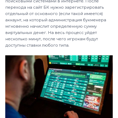
поисковыми системами в интернете. После
перехода на сайт БК нужно зарегистрировать
отдельный от основного (если такой имеется)
аккаунт, на который администрация букмекера
мгновенно начислит определенную сумму
виртуальных денег. На весь процесс уйдет
несколько минут, после чего игрокам будут
доступны ставки любого типа.