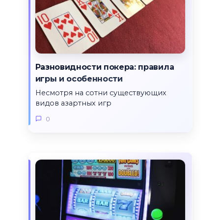
Разновидности покера: правила
игры и особенности
Несмотря на сотни существующих
видов азартных игр
0