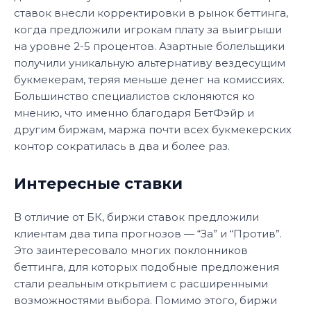
ставок внесли корректировки в рынок беттинга,
когда предложили игрокам плату за выигрыши
на уровне 2-5 процентов. Азартные болельщики
получили уникальную альтернативу вездесущим
букмекерам, теряя меньше денег на комиссиях.
Большинство специалистов склоняются ко
мнению, что именно благодаря БетФэйр и
другим биржам, маржа почти всех букмекерских
контор сократилась в два и более раз.
Интересные ставки
В отличие от БК, биржи ставок предложили
клиентам два типа прогнозов — “За” и “Против”.
Это заинтересовало многих поклонников
беттинга, для которых подобные предложения
стали реальным открытием с расширенными
возможностями выбора. Помимо этого, биржи