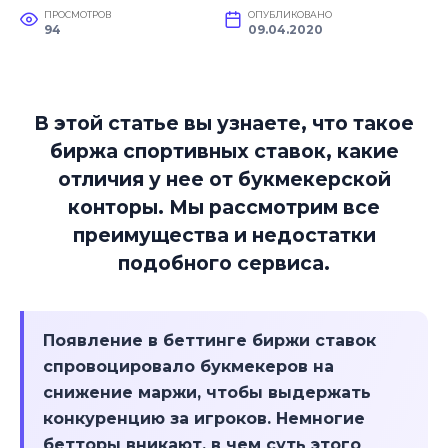
ПРОСМОТРОВ
ОПУБЛИКОВАНО
94
09.04.2020
В этой статье вы узнаете, что такое
биржа спортивных ставок, какие
отличия у нее от букмекерской
конторы. Мы рассмотрим все
преимущества и недостатки
подобного сервиса.
Появление в беттинге биржи ставок
спровоцировало букмекеров на
снижение маржи, чтобы выдержать
конкуренцию за игроков. Немногие
бетторы вникают, в чем суть этого