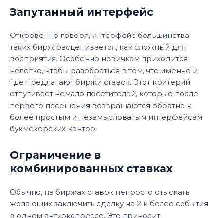
Запутанный интерфейс
Откровенно говоря, интерфейс большинства
таких бирж расценивается, как сложный для
восприятия. Особенно новичкам приходится
нелегко, чтобы разобраться в том, что именно и
где предлагают биржи ставок. Этот критерий
отпугивает немало посетителей, которые после
первого посещения возвращаются обратно к
более простым и незамысловатым интерфейсам
букмекерских контор.
Ограничение в
комбинированных ставках
Обычно, на биржах ставок непросто отыскать
желающих заключить сделку на 2 и более события
в одном антиэкспрессе. Это приносит