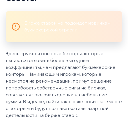
Биржа ставок не подойдет новичкам
букмекерской отрасли.
Здесь крутятся опытные бетторы, которые
пытаются отловить более выгодные
коэффициенты, чем предлагают букмекерские
конторы. Начинающим игрокам, которые,
несмотря на рекомендации, примут решение
попробовать собственные силы на биржах,
советуется заключать сделки на небольшие
суммы. В идеале, найти такого же новичка, вместе
с которым и будут познаваться азы азартной
деятельности на бирже ставок.