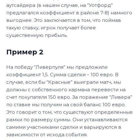
аутсайдера (в нашем случае, на “Уотфорд”
предлагался коэффициент в районе 7-8) намного
выгоднее. Это заключается в том, что поймав
такую ставку, игрок получает более
существенную прибыль.
Пример 2
На победу “Ливерпуля” мы предложили
коэффициент 1,5. Сумма сделки – 100 евро. В
случае, если бы “Красные” выиграли матч, мы
должны с собственного кармана перевести на
счет покупателя 150 евро. За поражение “Ливера”
по ставке мы получим на свой баланс 100 евро.
Это говорит о том, что существуют определенные
рамки по размеру суммы. Они устанавливаются
самими участниками сделки и варьируются в
зависимости от исхода события.