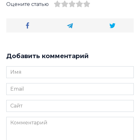
Оцените статью
Добавить комментарий
Имя
*
Email
*
Сайт
Комментарий