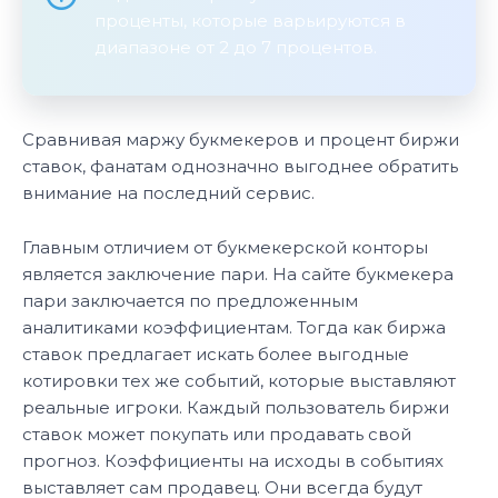
проценты, которые варьируются в
диапазоне от 2 до 7 процентов.
Сравнивая маржу букмекеров и процент биржи
ставок, фанатам однозначно выгоднее обратить
внимание на последний сервис.
Главным отличием от букмекерской конторы
является заключение пари. На сайте букмекера
пари заключается по предложенным
аналитиками коэффициентам. Тогда как биржа
ставок предлагает искать более выгодные
котировки тех же событий, которые выставляют
реальные игроки. Каждый пользователь биржи
ставок может покупать или продавать свой
прогноз. Коэффициенты на исходы в событиях
выставляет сам продавец. Они всегда будут