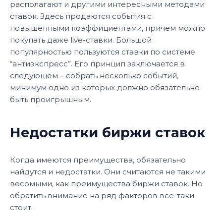
располагают и другими интересными методами
ставок. Здесь продаются события с
повышенными коэффициентами, причем можно
покупать даже live-ставки. Большой
популярностью пользуются ставки по системе
“антиэкспресс”. Его принцип заключается в
следующем – собрать несколько событий,
минимум одно из которых должно обязательно
быть проигрышным.
Недостатки биржи ставок
Когда имеются преимущества, обязательно
найдутся и недостатки. Они считаются не такими
весомыми, как преимущества биржи ставок. Но
обратить внимание на ряд факторов все-таки
стоит.