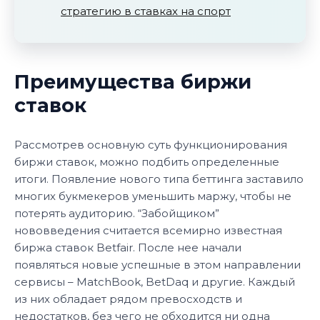
стратегию в ставках на спорт
.
Преимущества биржи
ставок
Рассмотрев основную суть функционирования
биржи ставок, можно подбить определенные
итоги. Появление нового типа беттинга заставило
многих букмекеров уменьшить маржу, чтобы не
потерять аудиторию. “Забойщиком”
нововведения считается всемирно известная
биржа ставок Betfair. После нее начали
появляться новые успешные в этом направлении
сервисы – MatchBook, BetDaq и другие. Каждый
из них обладает рядом превосходств и
недостатков, без чего не обходится ни одна