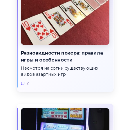
Разновидности покера: правила
игры и особенности
Несмотря на сотни существующих
видов азартных игр
0