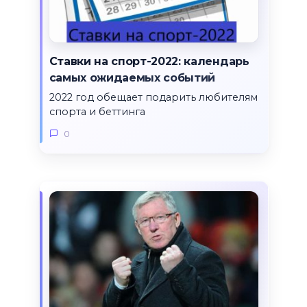
Ставки на спорт-2022: календарь
самых ожидаемых событий
2022 год обещает подарить любителям
спорта и беттинга
0