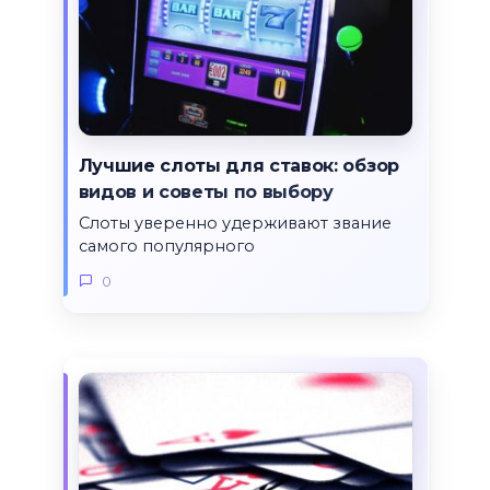
Лучшие слоты для ставок: обзор
видов и советы по выбору
Слоты уверенно удерживают звание
самого популярного
0