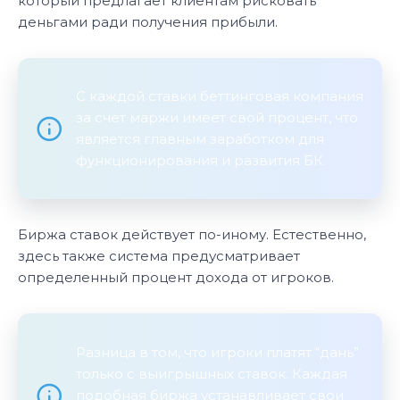
который предлагает клиентам рисковать
деньгами ради получения прибыли.
С каждой ставки беттинговая компания
за счет маржи имеет свой процент, что
является главным заработком для
функционирования и развития БК.
Биржа ставок действует по-иному. Естественно,
здесь также система предусматривает
определенный процент дохода от игроков.
Разница в том, что игроки платят “дань”
только с выигрышных ставок. Каждая
подобная биржа устанавливает свои