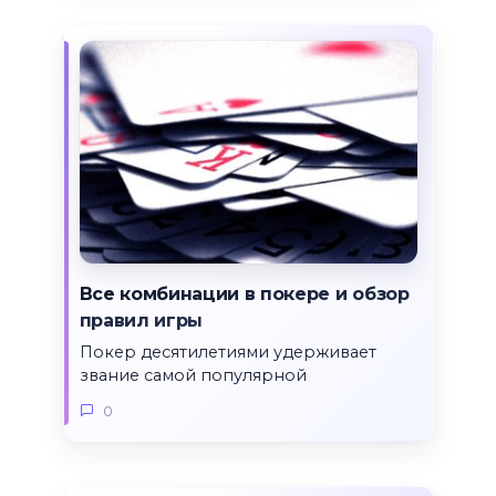
Все комбинации в покере и обзор
правил игры
Покер десятилетиями удерживает
звание самой популярной
0