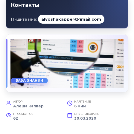
Контакты
Пишите мне:
alyoshakapper@gmail.com
БАЗА ЗНАНИЙ
АВТОР
НА ЧТЕНИЕ
Алеша Каппер
6 мин
ПРОСМОТРОВ
ОПУБЛИКОВАНО
62
30.03.2020