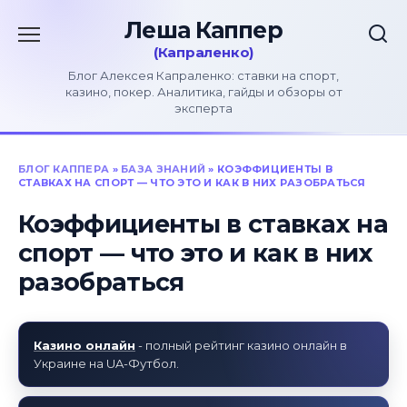
Перейти
к
содержанию
Блог Алексея Капраленко: ставки на спорт,
казино, покер. Аналитика, гайды и обзоры от
эксперта
БЛОГ КАППЕРА
»
БАЗА ЗНАНИЙ
»
КОЭФФИЦИЕНТЫ В
СТАВКАХ НА СПОРТ — ЧТО ЭТО И КАК В НИХ РАЗОБРАТЬСЯ
Коэффициенты в ставках на
спорт — что это и как в них
разобраться
Казино онлайн
- полный рейтинг казино онлайн в
Украине на UA-Футбол.