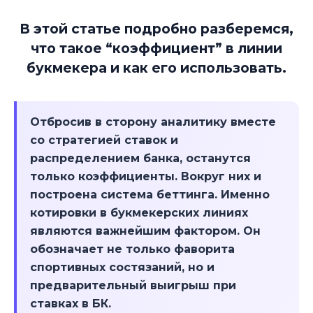
В этой статье подробно разберемся,
что такое “коэффициент” в линии
букмекера и как его использовать.
Отбросив в сторону аналитику вместе
со стратегией ставок и
распределением банка, останутся
только коэффициенты. Вокруг них и
построена система беттинга. Именно
котировки в букмекерских линиях
являются важнейшим фактором. Он
обозначает не только фаворита
спортивных состязаний, но и
предварительный выигрыш при
ставках в БК.