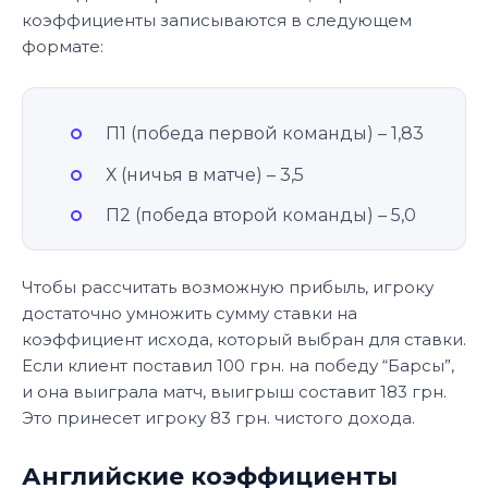
коэффициенты записываются в следующем
формате:
П1 (победа первой команды) – 1,83
Х (ничья в матче) – 3,5
П2 (победа второй команды) – 5,0
Чтобы рассчитать возможную прибыль, игроку
достаточно умножить сумму ставки на
коэффициент исхода, который выбран для ставки.
Если клиент поставил 100 грн. на победу “Барсы”,
и она выиграла матч, выигрыш составит 183 грн.
Это принесет игроку 83 грн. чистого дохода.
Английские коэффициенты