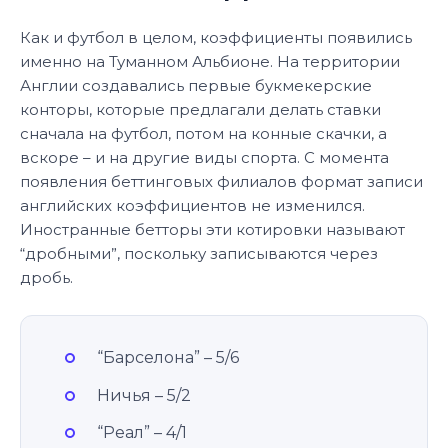
Как и футбол в целом, коэффициенты появились
именно на Туманном Альбионе. На территории
Англии создавались первые букмекерские
конторы, которые предлагали делать ставки
сначала на футбол, потом на конные скачки, а
вскоре – и на другие виды спорта. С момента
появления беттинговых филиалов формат записи
английских коэффициентов не изменился.
Иностранные бетторы эти котировки называют
“дробными”, поскольку записываются через
дробь.
“Барселона” – 5/6
Ничья – 5/2
“Реал” – 4/1