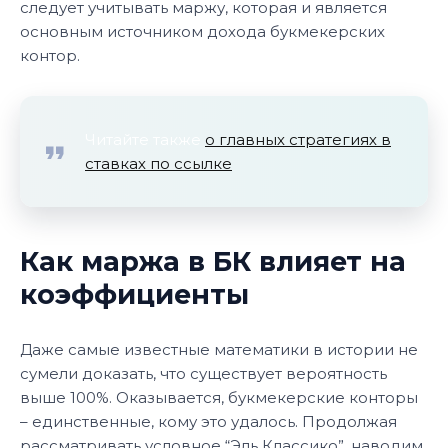
следует учитывать маржу, которая и является
основным источником дохода букмекерских
контор.
Читайте также
о главных стратегиях в
ставках по ссылке
Как маржа в БК влияет на
коэффициенты
Даже самые известные математики в истории не
сумели доказать, что существует вероятность
выше 100%. Оказывается, букмекерские конторы
– единственные, кому это удалось. Продолжая
рассматривать условное “Эль Классико”, наводим