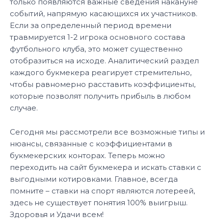
только появляются важные сведения накануне
событий, напрямую касающихся их участников.
Если за определенный период времени
травмируется 1-2 игрока основного состава
футбольного клуба, это может существенно
отобразиться на исходе. Аналитический раздел
каждого букмекера реагирует стремительно,
чтобы равномерно расставить коэффициенты,
которые позволят получить прибыль в любом
случае.
Сегодня мы рассмотрели все возможные типы и
нюансы, связанные с коэффициентами в
букмекерских конторах. Теперь можно
переходить на сайт букмекера и искать ставки с
выгодными котировками. Главное, всегда
помните – ставки на спорт являются лотереей,
здесь не существует понятия 100% выигрыш.
Здоровья и Удачи всем!