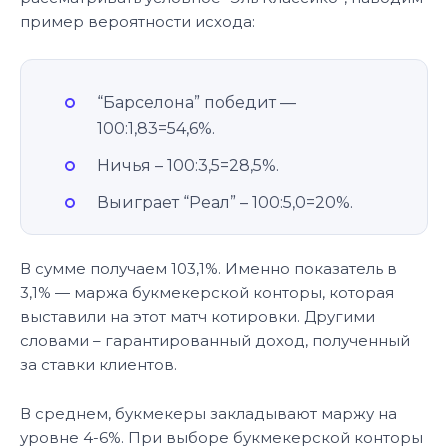
пример вероятности исхода:
“Барселона” победит —
100:1,83=54,6%.
Ничья – 100:3,5=28,5%.
Выиграет “Реал” – 100:5,0=20%.
В сумме получаем 103,1%. Именно показатель в
3,1% — маржа букмекерской конторы, которая
выставили на этот матч котировки. Другими
словами – гарантированный доход, полученный
за ставки клиентов.
В среднем, букмекеры закладывают маржу на
уровне 4-6%. При выборе букмекерской конторы