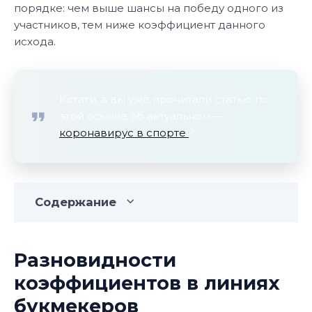
порядке: чем выше шансы на победу одного из
участников, тем ниже коэффициент данного
исхода.
Кстати, а вы уже прочитали статью по
этой ссылке об актуальном —
коронавирус в спорте
?
Содержание
Разновидности
коэффициентов в линиях
букмекеров