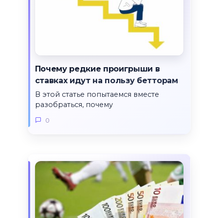
Почему редкие проигрыши в
ставках идут на пользу бетторам
В этой статье попытаемся вместе
разобраться, почему
0