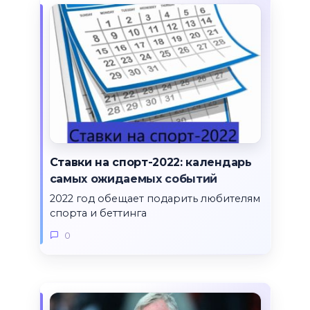
Ставки на спорт-2022: календарь
самых ожидаемых событий
2022 год обещает подарить любителям
спорта и беттинга
0