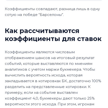
Коэффициенты совпадают, разница лишь в одну
сотую на победе “Барселоны”.
Как рассчитываются
коэффициенты для ставок
Коэффициенты являются числовым
отображением шансов на итоговый результат
событий, которые выставляются по мнениям
аналитиков с учетом маржи букмекера. Чтобы
вычислить вероятность исхода, которая
закладывается в котировках БК, достаточно 100%
разделить на представленные котировки. К
примеру, если на событие выставлен
коэффициент 4,0, букмекеры дают только 25%
вероятности этого исхода. При этом, игрокам